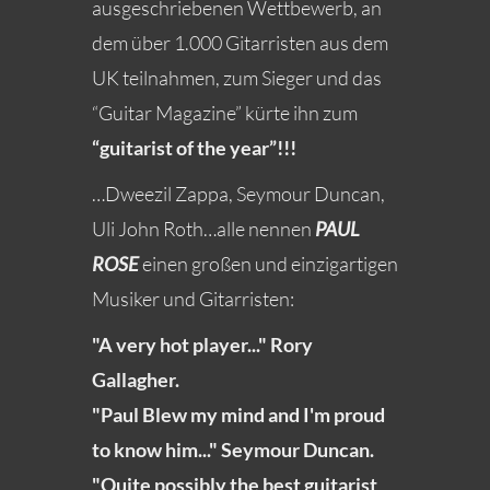
ausgeschriebenen Wettbewerb, an
dem über 1.000 Gitarristen aus dem
UK teilnahmen, zum Sieger und das
“Guitar Magazine” kürte ihn zum
“guitarist of the year”!!!
…Dweezil Zappa, Seymour Duncan,
Uli John Roth…alle nennen
PAUL
ROSE
einen großen und einzigartigen
Musiker und Gitarristen:
"A very hot player..." Rory
Gallagher.
"Paul Blew my mind and I'm proud
to know him..." Seymour Duncan.
"Quite possibly the best guitarist