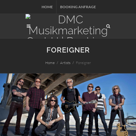
HOME
BOOKING ANFRAGE
FOREIGNER
Home
Artists
Foreigner